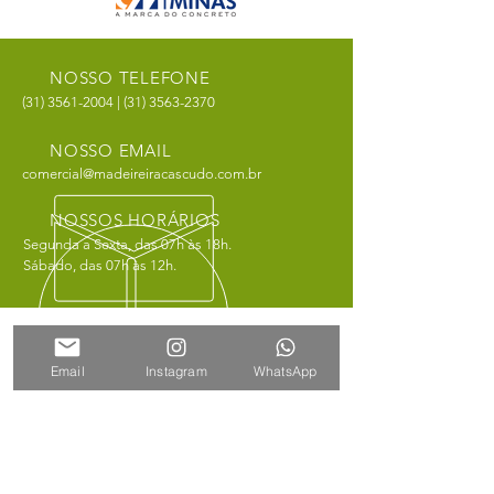
NOSSO TELEFONE
(31) 3561-2004
|
(31) 3563-2370
NOSSO EMAIL
comercial@madeireiracascudo.com.br
NOSSOS HORÁRIOS
Segunda a Sexta, das 07h às 18h.
Sábado, das 07h às 12h.
QUEM SOMOS
Email
Instagram
WhatsApp
Desde 1997, a Madeireira Cascudo é líder na
comercialização de madeiras na região dos
Inconfidentes. Atendendo tanto ao consumidor
final, como a construtores, a empresa oferece
ao mercado madeiras de qualidade e
durabilidade.